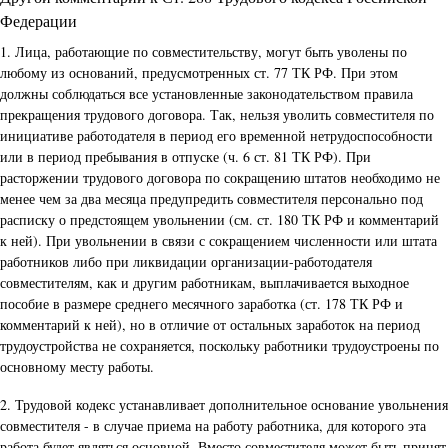
Федерации
1. Лица, работающие по совместительству, могут быть уволены по
любому из оснований, предусмотренных ст. 77 ТК РФ. При этом
должны соблюдаться все установленные законодательством правила
прекращения трудового договора. Так, нельзя уволить совместителя по
инициативе работодателя в период его временной нетрудоспособности
или в период пребывания в отпуске (ч. 6 ст. 81 ТК РФ). При
расторжении трудового договора по сокращению штатов необходимо не
менее чем за два месяца предупредить совместителя персонально под
расписку о предстоящем увольнении (см. ст. 180 ТК РФ и комментарий
к ней). При увольнении в связи с сокращением численности или штата
работников либо при ликвидации организации-работодателя
совместителям, как и другим работникам, выплачивается выходное
пособие в размере среднего месячного заработка (ст. 178 ТК РФ и
комментарий к ней), но в отличие от остальных заработок на период
трудоустройства не сохраняется, поскольку работники трудоустроены по
основному месту работы.
2. Трудовой кодекс устанавливает дополнительное основание увольнения
совместителя - в случае приема на работу работника, для которого эта
работа будет являться основной. Вместо совместителя может быть принят