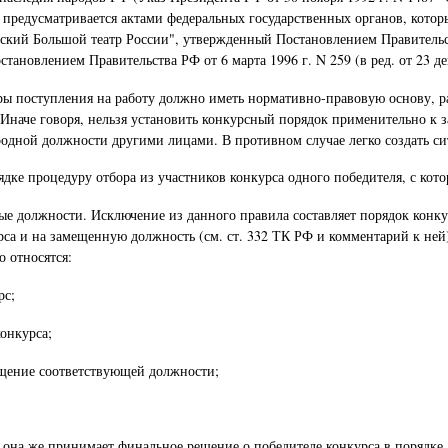
 предусматривается актами федеральных государственных органов, котор
ий Большой театр России", утвержденный Постановлением Правительства Р
ановлением Правительства РФ от 6 марта 1996 г. N 259 (в ред. от 23 дек
дуры поступления на работу должно иметь нормативно-правовую основу, 
наче говоря, нельзя установить конкурсный порядок применительно к з
родной должности другими лицами. В противном случае легко создать с
дке процедуру отбора из участников конкурса одного победителя, с кото
тные должности. Исключение из данного правила составляет порядок кон
са и на замещенную должность (см. ст. 332 ТК РФ и комментарий к ней
 относятся:
рс;
конкурса;
ещение соответствующей должности;
 она же принимает финальное решение о победителе конкурса в порядке