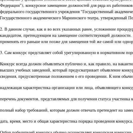
Федерации"), конкурсное замещение должностей для ряда их работников
федерального государственного учреждения "Государственный академическ
Государственного академического Мариинского театра, утвержденный Пост
2. В данном случае, как и во всех указанных ранее, усложнение проце
кандидатом, претендующим на замещение соответствующей должности. И
применять его раньше или позже для замещения той же самой или одно
3. Сам конкурс представляет собой урегулированную в нормативном поря
Конкурс всегда должен объявляться публично и, как правило, на вакан
высших учебных заведений, который предусматривает объявление конкур
сведения, предусмотренные положением о его проведении. К ним обычно
надлежащая характеристика организации или лица, объявляющего конку
перечень документов, представляемых для получения статуса участника 
полный набор требований, которым должен отвечать претендент на зам
дата, время, место и общая характеристика порядка проведения конкурса.
Отбор победителей конкурса обычно осуществляет конкурсная комиссии,