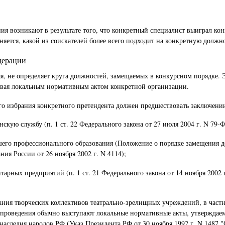
ения возникают в результате того, что конкретный специалист выиграл к
яется, какой из соискателей более всего подходит на конкретную должно
дерации
щая, не определяет круга должностей, замещаемых в конкурсном порядке
чивая локальным нормативным актом конкретной организации.
ого избрания конкретного претендента должен предшествовать заключен
кую службу (п. 1 ст. 22 Федерального закона от 27 июля 2004 г. N 79-
шего профессионального образования (Положение о порядке замещения 
я России от 26 ноября 2002 г. N 4114);
арных предприятий (п. 1 ст. 21 Федерального закона от 14 ноября 200
ания творческих коллективов театрально-зрелищных учреждений, в част
 проведения обычно выступают локальные нормативные акты, утверждаемы
аследия народов РФ (Указ Президента РФ от 30 ноября 1992 г. N 1487 "