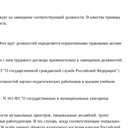
онкурс на замещение соответствующей должности. В качестве примера
сть.
. Этот круг должностей определяется нормативными правовыми актами
ию с ним трудового договора применительно к замещению должностей:
ФЗ "О государственной гражданской службе Российской Федерации");
должностей научно-педагогических работников в высшем учебном
2 г. N 161-ФЗ "О государственных и муниципальных унитарных
ности музыкальных оркестров, танцевальных ансамблей, трупп
е работодателем. В тех случаях, когда соответствующие театрально-
Об особо ценных объектах культурного наследия народов Российской