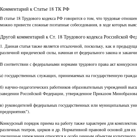
Комментарий к Статье 18 ТК РФ
В статье 18 Трудового кодекса РФ говорится о том, что трудовые отнош
можно привести сложные поэтапные собеседования, в ходе которых выясн
Другой комментарий к Ст. 18 Трудового кодекса Российской Фе
1. Данная статья также является отсылочной, поскольку, как и предыду
различной юридической силы, начиная от федерального закона и закан
В соответствии с федеральными нормами трудового права акт конкурсн
а) государственных служащих, принимаемых на государственную гражданс
б) научно-педагогических работников образовательных учреждений выс
заведении Российской Федерации, утвержденное Приказом Минобразовани
в) руководителей федеральных государственных или муниципальных унит
предприятиях").
Конкурсный порядок приема на работу также характерен для комплектов
различных театров, цирков и др. Нормативной правовой основой для их
зрелищные учреждения относятся к особо ценным объектам культурного н