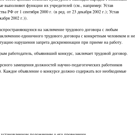
ые выполняют функции их учредителей (см., например: Устав
Ф от 1 сентября 2000 г. (в ред. от 23 декабря 2002 г.); Устав
абря 2002 г.)).
распространяющуюся на заключение трудового договора с любым
аключению единичного трудового договора с конкретным человеком и не
итуацию нарушения запрета дискриминации при приеме на работу.
рым работодатель, объявивший конкурс, заключает трудовой договор.
курсного замещения должностей научно-педагогических работников
). Каждое объявление о конкурсе должно содержать все необходимые
, установленном положением о его проведении.