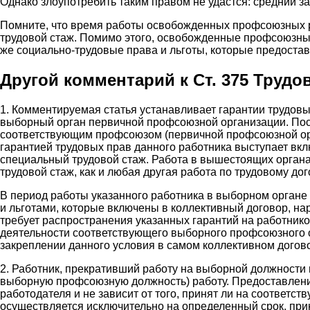
Однако злоупотребить таким правом не удастся: средний з
Помните, что время работы освобожденных профсоюзных р
трудовой стаж. Помимо этого, освобожденные профсоюзные
же социально-трудовые права и льготы, которые предостав
Другой комментарий к Ст. 375 Трудо
1. Комментируемая статья устанавливает гарантии трудов
выборный орган первичной профсоюзной организации. Пос
соответствующим профсоюзом (первичной профсоюзной орга
гарантией трудовых прав данного работника выступает вк
специальный трудовой стаж. Работа в вышестоящих органа
трудовой стаж, как и любая другая работа по трудовому дог
В период работы указанного работника в выборном орган
и льготами, которые включены в коллективный договор, н
требует распространения указанных гарантий на работник
деятельности соответствующего выборного профсоюзного о
закреплении данного условия в самом коллективном догов
2. Работник, прекративший работу на выборной должности
выборную профсоюзную должность) работу. Предоставлени
работодателя и не зависит от того, принят ли на соответ
осуществляется исключительно на определенный срок, при