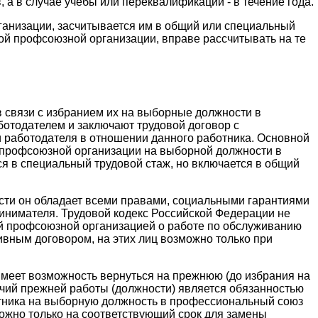
 а в случае учебы или переквалификации - в течение года.
анизации, засчитывается им в общий или специальный
ой профсоюзной организации, вправе рассчитывать на те
в связи с избранием их на выборные должности в
отодателем и заключают трудовой договор с
и работодателя в отношении данного работника. Основной
 профсоюзной организации на выборной должности в
я в специальный трудовой стаж, но включается в общий
сти он обладает всеми правами, социальными гарантиями
ринимателя. Трудовой кодекс Российской Федерации не
ой профсоюзной организацией о работе по обслуживанию
вным договором, на этих лиц возможно только при
имеет возможность вернуться на прежнюю (до избрания на
чий прежней работы (должности) является обязанностью
ботника на выборную должность в профессиональный союз
ожно только на соответствующий срок для замены