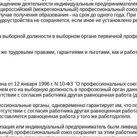
кращением деятельности индивидуальным предпринимателем
щероссийский (межрегиональный) профессиональный союз с
лучае получения образования - на срок до одного года. Пр
рудоустройства не сохраняется, если иное не установлено
 выборной должности в выборном органе первичной профс
 трудовыми правами, гарантиями и льготами, как и работ
она от 12 января 1996 г. N 10-ФЗ "О профессиональных союз
нием его на выборную должность в профсоюзный орган данн
утствии с согласия работника другая равноценная работа (д
ессиональные органы, одновременно гарантирует им, что 
тсутствии с согласия работника другая равноценная работа
доставляется равноценная работа у того же работодателя.
анизация или индивидуальный предприниматель были ликвид
ьный) профессиональный союз сохраняет за этим работнико