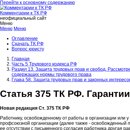
Перейти к основному содержанию
Комментарии к ТК РФ
неофициальный сайт
Меню
Меню
Меню
Оглавление
Скачать ТК РФ
Вопрос юристу
Главная
Часть 5 Трудового кодекса РФ
Раздел 13. Защита трудовых прав и свобод. Рассмотр
содержащих нормы трудового права
Глава 58. Защита трудовых прав и законных интере
Статья 375 ТК РФ. Гарант
Новая редакция Ст. 375 ТК РФ
Работнику, освобожденному от работы в организации или 
профсоюзной организации (далее также - освобожденный п
ее отсутствии с письменного согласия работника другая р