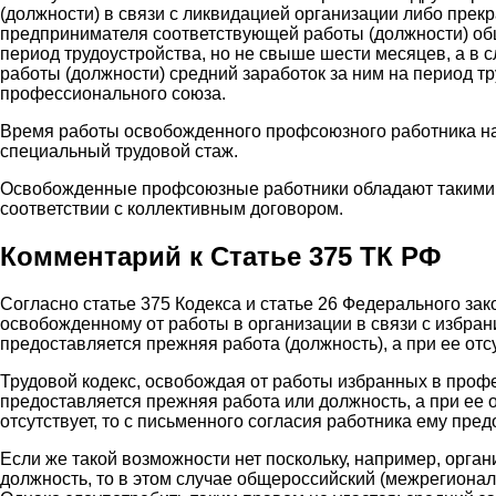
(должности) в связи с ликвидацией организации либо пре
предпринимателя соответствующей работы (должности) об
период трудоустройства, но не свыше шести месяцев, а в с
работы (должности) средний заработок за ним на период т
профессионального союза.
Время работы освобожденного профсоюзного работника на
специальный трудовой стаж.
Освобожденные профсоюзные работники обладают такими же
соответствии с коллективным договором.
Комментарий к Статье 375 ТК РФ
Согласно статье 375 Кодекса и статье 26 Федерального зак
освобожденному от работы в организации в связи с избра
предоставляется прежняя работа (должность), а при ее отс
Трудовой кодекс, освобождая от работы избранных в проф
предоставляется прежняя работа или должность, а при ее о
отсутствует, то с письменного согласия работника ему пре
Если же такой возможности нет поскольку, например, орг
должность, то в этом случае общероссийский (межрегионал