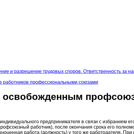
ение и разрешение трудовых споров. Ответственность за на
сов работников профессиональными союзами
ии освобожденным профсою
у индивидуального предпринимателя в связи с избранием е
рофсоюзный работник), после окончания срока его полномо
авноценная работа (должность) у того же работодателя. Пр