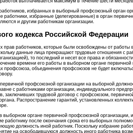
аработок выплачивается максимум в течение шести месяцев,
аботников, избранных в выборный профсоюзный орган орг
 работники, избранные (делегированные) в орган первичн
ляются и другим работникам организации.
вого кодекса Российской Федерации
ых прав работников, которые были освобождены от работы 
кольку данные лица прекращают трудовые отношения с раб
низацией), то последний и несет все права и обязанност
лючение времени его работы в выборном органе первичной
х профсоюза, объединения профсоюзов не будет включатьс
овору.
е первичной профсоюзной организации на выборной должно
аравне с работниками организации, индивидуального предп
ов, заключивших трудовой договор с профсоюзом, первичн
ргана. Распространение гарантий, установленных коллекти
оре.
 в выборном органе первичной профсоюзной организации, 
е работнику после окончания срока его выборных полномо
ствующую должность иной работник. Поскольку избрание ра
нятие на освободившуюся должность иного работника возм