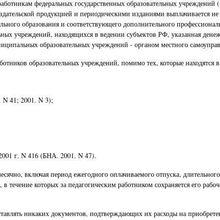
м работникам федеральных государственных образовательных учреждений (
издательской продукцией и периодическими изданиями выплачивается н
льного образования и соответствующего дополнительного профессиональн
ьных учреждений, находящихся в ведении субъектов РФ, указанная дене
униципальных образовательных учреждений - органом местного самоупра
отников образовательных учреждений, помимо тех, которые находятся в
N 41; 2001. N 3);
01 г. N 416 (БНА. 2001. N 47).
сячно, включая период ежегодного оплачиваемого отпуска, длительного 
в течение которых за педагогическим работником сохраняется его рабоч
тавлять никаких документов, подтверждающих их расходы на приобрете