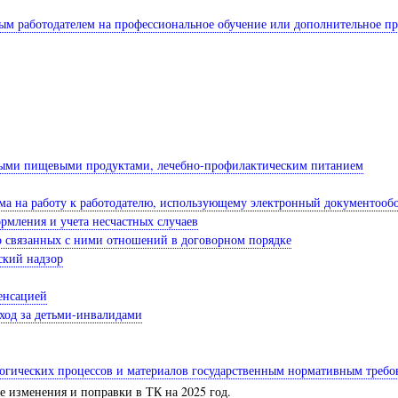
ым работодателем на профессиональное обучение или дополнительное п
нными пищевыми продуктами, лечебно-профилактическим питанием
ема на работу к работодателю, использующему электронный документооб
ормления и учета несчастных случаев
о связанных с ними отношений в договорном порядке
ский надзор
енсацией
ход за детьми-инвалидами
ологических процессов и материалов государственным нормативным требо
 изменения и поправки в ТК на 2025 год.