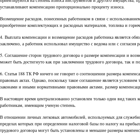
ориентируются на степень износа инструментов и другого имущества, п
устанавливают компенсацию пропорционально проценту износа.
Возмещение расходов, понесенных работником в связи с использованием
приобретение комплектующих и расходных материалов, топлива и горюче
4. Выплата компенсации и возмещение расходов работника является обяз
заключено, а работник использовал имущество с ведома или с согласия 
5. Соглашение сторон трудового договора о размере компенсации и воз
может быть достигнуто как при заключении трудового договора, так и по
6. Статья 188 ТК РФ ничего не говорит о соотношении размера компенс
правовых актах. Однако, поскольку такое соглашение является условием 
законами и иными нормативными правовыми актами, размер компенсаци
В настоящее время централизованно установлен только один вид таких
работникам, имеющим ученую степень.
В отношении личных легковых автомобилей, используемых для служебны
пределах которых при определении налоговой базы по налогу на прибыль
трудового договора могут быть установлены и меньшие размеры компенс