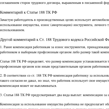
соглашением сторон трудового договора, выраженным в письменной фор
Комментарий к Статье 188 ТК РФ
Зачастую работодатель в производственных целях использует автомобили
использование имущества, износ (амортизацию) инструмента, личного т
использованием.
Другой комментарий к Ст. 188 Трудового кодекса Российской Ф
1. Ранее компенсация работникам за износ инструментов, принадлежащи
работником и выборным профсоюзным органом либо размер такой компен
Статья 188 ТК РФ определяет, что размер компенсации устанавливается 
профсоюзным органом или иным представительным органом работников 
2. В соответствии со ст. 188 ТК РФ компенсация работнику за использова
такого согласия не давал, но знал, что работник использует свое имуще
компенсация может не выплачиваться.
3. Статья 188 ТК РФ предусматривает два вида выплат: компенсацию за
Компенсация за использование имущества работника не предполагает об