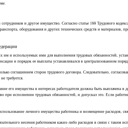
ме.
 сотрудников и другое имущество. Согласно статье 188 Трудового кодек
ранспорта, оборудования и других технических средств и материалов, п
едерации
х им и используемых ими для выполнения трудовых обязанностей, устана
сации и порядок ее выплаты устанавливался в централизованном поряд
только соглашением сторон трудового договора. Следовательно, согласо
не требуется.
ние его имущества в интересах работодателя должна быть выплачена в дву
ство при исполнении трудовых обязанностей, и допускал это. Если работн
 использование личного имущества работника и возмещение расходов, св
язательного несения работником каких-либо расходов в связи с таким и