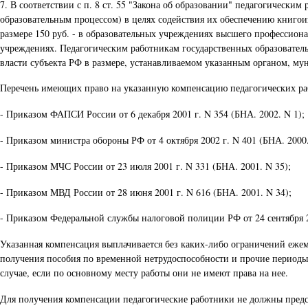
7. В соответствии с п. 8 ст. 55 "Закона об образовании" педагогически
образовательным процессом) в целях содействия их обеспечению книго
размере 150 руб. - в образовательных учреждениях высшего профессиона
учреждениях. Педагогическим работникам государственных образовател
власти субъекта РФ в размере, устанавливаемом указанным органом, м
Перечень имеющих право на указанную компенсацию педагогических раб
- Приказом ФАПСИ России от 6 декабря 2001 г. N 354 (БНА. 2002. N 1);
- Приказом министра обороны РФ от 4 октября 2002 г. N 401 (БНА. 2000. 
- Приказом МЧС России от 23 июля 2001 г. N 331 (БНА. 2001. N 35);
- Приказом МВД России от 28 июня 2001 г. N 616 (БНА. 2001. N 34);
- Приказом Федеральной службы налоговой полиции РФ от 24 сентября 20
Указанная компенсация выплачивается без каких-либо ограничений ежеме
получения пособия по временной нетрудоспособности и прочие периоды, 
случае, если по основному месту работы они не имеют права на нее.
Для получения компенсации педагогические работники не должны предс