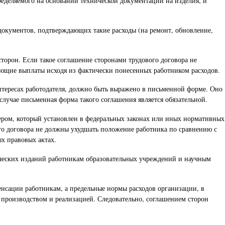
ределяемого на основании технической документации на изделия, и
 документов, подтверждающих такие расходы (на ремонт, обновление,
торон. Если такое соглашение сторонами трудового договора не
рующие выплаты исходя из фактически понесенных работником расходов.
нтересах работодателя, должно быть выражено в письменной форме. Оно
случае письменная форма такого соглашения является обязательной.
мером, который установлен в федеральных законах или иных нормативных
ового договора не должны ухудшать положение работника по сравнению с
х правовых актах.
ических изданий работникам образовательных учреждений и научным
сации работникам, а предельные нормы расходов организации, в
 производством и реализацией. Следовательно, соглашением сторон