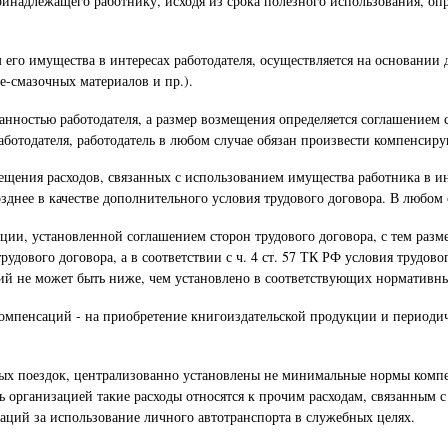
ринадлежащего работнику, исходя из срока полезного использования, оп
 его имущества в интересах работодателя, осуществляется на основании
-смазочных материалов и пр.).
анностью работодателя, а размер возмещения определяется соглашением с
работодателя, работодатель в любом случае обязан произвести компенси
мещения расходов, связанных с использованием имущества работника в и
зднее в качестве дополнительного условия трудового договора. В любом 
ации, установленной соглашением сторон трудового договора, с тем раз
трудового договора, а в соответствии с ч. 4 ст. 57 ТК РФ условия труд
й не может быть ниже, чем установлено в соответствующих нормативны
 компенсаций - на приобретение книгоиздательской продукции и период
х поездок, централизованно установлены не минимальные нормы компен
 организацией такие расходы относятся к прочим расходам, связанным с
аций за использование личного автотранспорта в служебных целях.