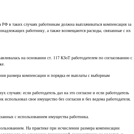
са РФ в таких случаях работникам должна выплачиваться компенсация за
ринадлежащих работнику, а также возмещаются расходы, связанные с их
вливалась на основании ст. 117 КЗоТ работодателем по согласованию с
ке.
вания размера компенсации и порядка ее выплаты с выборным
х случаях: если работодатель дал на это согласие и если работодатель
ик использовал свое имущество без согласия и без ведома работодателя,
язанных с использованием имущества работника.
спользованием. На практике при исчислении размера компенсации